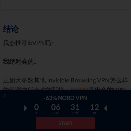
结论
我会推荐ibVPN吗?
我绝对会的。
正如大多数其他 Invisible Browsing VPN怎么样
的评测中所声称的那样，
ibVPN
是出色的VPN
-63% NORD VPN
提供商
。 即使
它的速度还没有那么出色
，但在
0
06
31
11
安全性
和
客户支持
方面，Invisible Browing仍
天
小时
分钟
秒
然有很大优势（
24/7实时客户支持实在没什么
START
可说的!!
）。