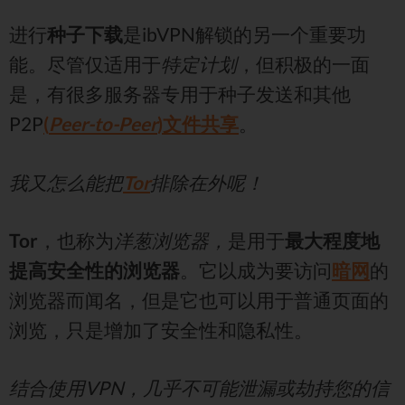
进行
种子下载
是ibVPN解锁的另一个重要功
能。尽管仅适用于
特定计划
，但积极的一面
是，有很多服务器专用于种子发送和其他
P2P
(
Peer-to-Peer
)文件共享
。
我又怎么能把
Tor
排除在外呢！
Tor
，也称为
洋葱浏览器，
是用于
最大程度地
提高安全性的浏览器
。它以成为要访问
暗网
的
浏览器而闻名，但是它也可以用于普通页面的
浏览，只是增加了安全性和隐私性。
结合使用VPN，几乎不可能泄漏或劫持您的信