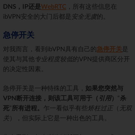
DNS，IP还是
WebRTC
，所有这些信息在
ibVPN安全的大门后都是
安全无虞
的。
急停开关
对我而言，看到ibVPN具有自己的
急停开关
是
使其与其他
专业程度较低
的VPN提供商区分开
的决定性因素。
急停开关是一种特殊的工具，
如果您突然与
VPN断开连接，则该工具可用于（
引用
）
“
杀
死
”
所有进程。
乍一看似乎有些
矫枉过正
（
无双
关
），但实际上它是一种出色的工具。