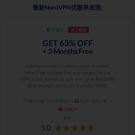
最新NordVPN优惠券发现:
已验证
员工精选
GET 63% OFF
+ 3 Months Free
Looking for ways to secure yourself online?
What if we told you that you can get the top
VPN on the market for way less - grab NordVPN
60% discount now & get 3 months FREE!
截止日期 : 12/08/2026
3,191 使用人数
仅剩99
评分
5.0