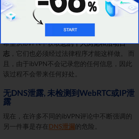
亚，并且总部位于罗马尼亚，而罗马尼亚
不属
于该联盟。
仅这个事实就意味着，即使某些政府机构确实
希望从ibVPN中获取
您的个人浏览和活动日
志
，它们也必须经过法律程序才能这样做。 而
且，由于ibVPN不会记录您的任何信息，因此
该过程不会带来任何好处。
无DNS泄露, 未检测到WebRTC或IP泄
露
现在，在许多不同的ibVPN评论中不断强调的
另一件事是存在
DNS泄漏
的危险。