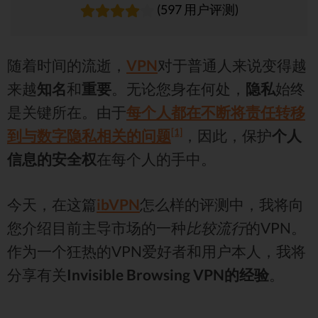
(597 用户评测)
随着时间的流逝，
VPN
对于普通人来说变得越
来越
知名
和
重要
。无论您身在何处，
隐私
始终
是关键所在。由于
每个人都在不断将责任转移
[1]
到与数字隐私相关的问题
，因此，保护​​
个人
信息的安全权
在每个人的手中。
今天，在这篇
ibVPN
怎么样的评测中，我将向
您介绍目前主导市场的一种
比较流行
的VPN。
作为一个狂热的VPN爱好者和用户本人，我将
分享有关
Invisible Browsing VPN的经验
。