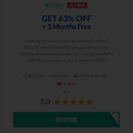
已验证
员工精选
GET 63% OFF
+ 3 Months Free
Looking for ways to secure yourself online?
What if we told you that you can get the top
VPN on the market for way less - grab NordVPN
60% discount now & get 3 months FREE!
截止日期 : 12/08/2026
3,191 使用人数
仅剩99
评分
5.0
获得优惠