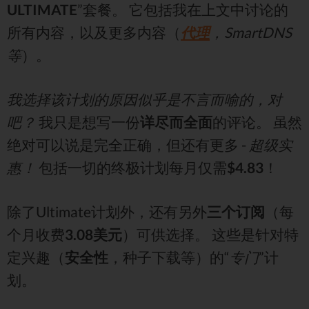
ULTIMATE
”套餐。 它包括我在上文中讨论的
所有内容，以及更多内容（
代理
，SmartDNS
等
）。
我选择该计划的原因似乎是不言而喻的，对
吧？
我只是想写一份
详尽而全面
的评论。 虽然
绝对可以说是完全正确，但还有更多 -
超级实
惠！
包括一切的终极计划每月仅需
$4.83
！
除了Ultimate计划外，还有另外
三个订阅
（每
个月收费
3.08美元
）可供选择。 这些是针对特
定兴趣（
安全性
，种子下载等）的“
专门
”计
划。