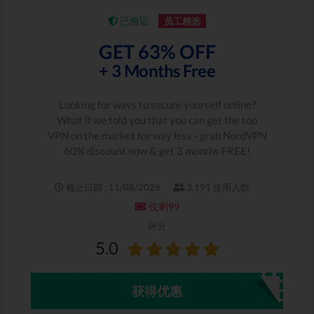
已验证
员工精选
GET 63% OFF
+ 3 Months Free
Looking for ways to secure yourself online?
What if we told you that you can get the top
VPN on the market for way less - grab NordVPN
60% discount now & get 3 months FREE!
截止日期 : 11/08/2026
3,191 使用人数
仅剩99
评分
5.0
获得优惠