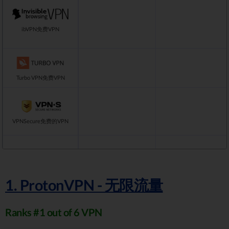
ibVPN免费VPN
Turbo VPN免费VPN
VPNSecure免费的VPN
TorGuard免费VPN
1. ProtonVPN - 无限流量
Ranks #1 out of 6 VPN
Hola免费VPN