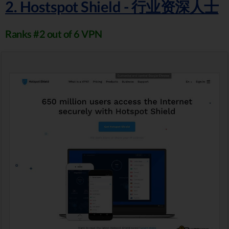
2. Hostspot Shield - 行业资深人士
Ranks #2 out of 6 VPN