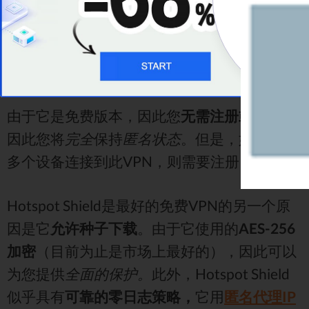
让我们从最好的免费VPN开始 -
Hotspot
Shield。
它
于2008年在美国加利福尼亚州作为
免费VPN服务
首次
发布
。不久之后，它被分为
免费版和付费版
（Hotspot Shield Elite）。
由于它是免费版本，因此您
无需注册或付费，
因此您将
完全
保持
匿名状态
。但是，如果要将
多个设备连接到此VPN，则需要注册。
Hotspot Shield是最好的免费VPN的另一个原
因是它
允许种子下载
。由于它使用的
AES-256
加密
（目前为止是市场上最好的），因此可以
为您提供
全面的保护。
此外，Hotspot Shield
似乎具有
可靠的零日志策略，
它用
匿名代理IP