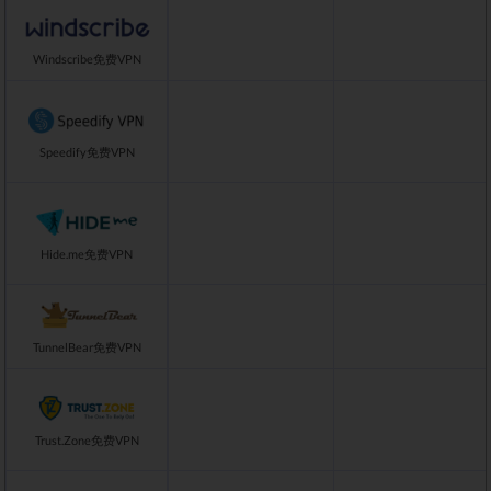
Windscribe免费VPN
Speedify免费VPN
Hide.me免费VPN
TunnelBear免费VPN
Trust.Zone免费VPN