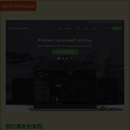
Avira Phantom免费
VPN
Zenmate免费VPN
Avast SecureLine VPN
免费VPN
Betternet免费VPN
我们喜欢的东西:
OperaVPN免费VPN