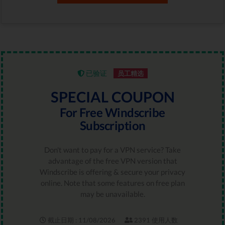
已验证
员工精选
SPECIAL COUPON
For Free Windscribe
Subscription
Don't want to pay for a VPN service? Take
advantage of the free VPN version that
Windscribe is offering & secure your privacy
online. Note that some features on free plan
may be unavailable.
截止日期 : 11/08/2026
2391 使用人数